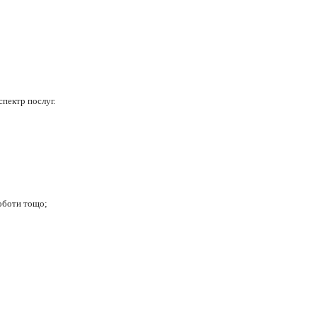
пектр послуг.
роботи
тощо;