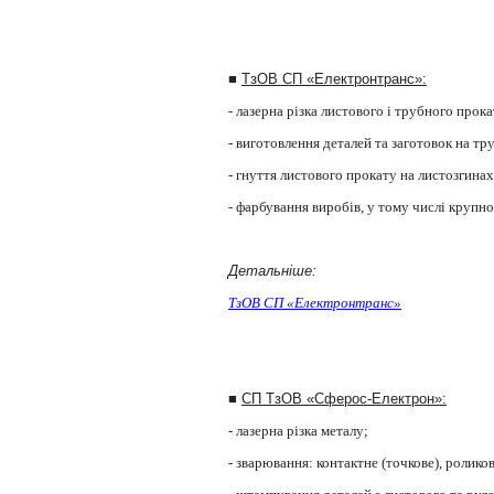
■
ТзОВ СП «Електронтранс»:
- лазерна різка листового і трубного прок
- в
иготовлення деталей та заготовок на тр
- гнуття листового прокату на листозгинах
- фарбування виробів, у тому числі крупно
Детальніше:
ТзОВ СП «Електронтранс»
■
СП ТзОВ «Сферос-Електрон»:
- лазерна різка металу;
- зварювання: контактне (точкове), ролико