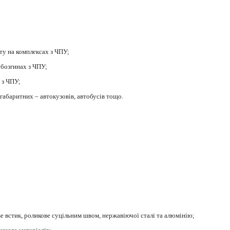
ату на комплексах з ЧПУ;
убозгинах з ЧПУ;
 з ЧПУ;
габаритних – автокузовів, автобусів тощо.
ве встик, роликове суцільним швом, нержавіючої сталі та алюмінію;