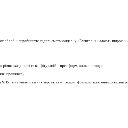
талообробні виробництва підприємств концерну «Електрон» надають широкий с
го рівня складності та конфігурацій – прес-форм, штампів тощо;
ння, прошивка);
 з ЧПУ та
на універсальних верстатах
– т
окарні, фрезерні, плоскошліфувальні 