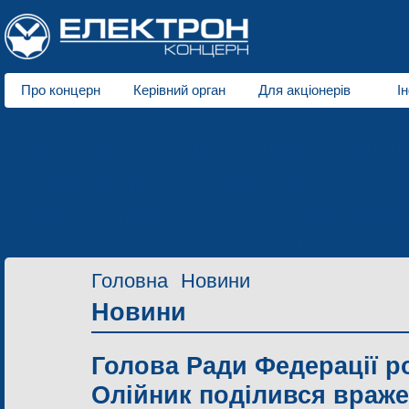
Про концерн
Керівний орган
Для акціонерів
І
Про нас
Електротранспорт
Спеціальні автомобілі
Кліматичн
Полімерна індустрія
Електродвигуни малої потужності
Підприємства концерну
Новини
Контактна інформац
Контакти
Головна
Новини
Новини
Голова Ради Федерації р
Олійник поділився враже