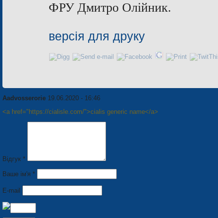
ФРУ Дмитро Олійник.
версія для друку
Aadvosserorie
19.06.2020 - 16:46
<a href="https://cialisle.com/">cialis generic name</a>
Відгук *
Ваше ім'я *
E-mail