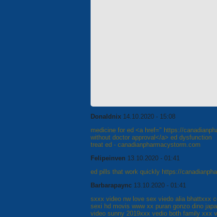
Donaldnix
14.10.2020 - 15:08
medicine for ed <a href=" https://canadianp
without doctor approval</a> ed dysfunction
treat ed - canadianpharmacystorm.com
Felipeinven
13.10.2020 - 01:41
ed pills that work quickly https://canadianp
Barbarapaync
13.10.2020 - 01:41
sxxx video nw love sex viedo alia bhattxxx
sexi hd movis www xx puran gonzo dino japa
video sunny 2019xxx vedio both family xxx 