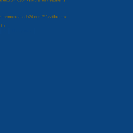
e&uid=70284 - natural ed treatments
://zithromaxcanada24.com/# ">zithromax
dia
8
Наступна »