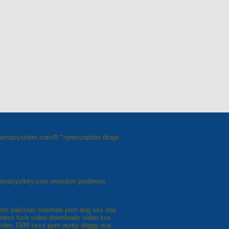
harmacystorm.com/# ">prescription drugs
harmacyvikky.com errection problems
 com pakistan shemale pron dog xxx vbo
nese fuck video downloads video xxx
video 1999 xxxx porn aunty doggy mai