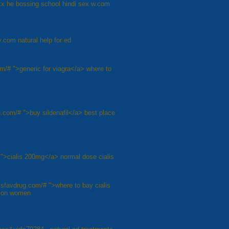
xx he bossing school hindi sex w.com
com natural help for ed
om/# ">generic for viagra</a> where to
h.com/# ">buy sildenafil</a> best place
# ">cialis 200mg</a> normal dose cialis
ialisfavdrug.com/# ">where to bay cialis
is on women