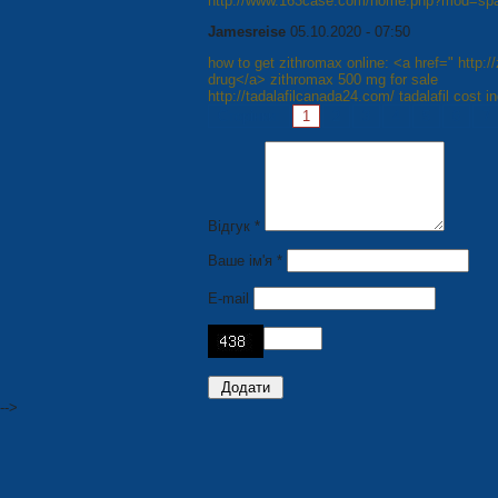
http://www.163case.com/home.php?mod=spac
Jamesreise
05.10.2020 - 07:50
how to get zithromax online: <a href=" http
drug</a> zithromax 500 mg for sale
http://tadalafilcanada24.com/ tadalafil cost in
Сторінки:
1
2
3
4
5
6
7
Відгук *
Ваше ім'я *
E-mail
-->