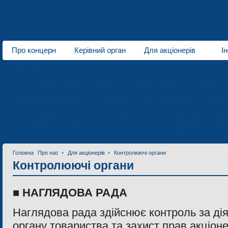
Про концерн
Керівний орган
Для акціонерів
І
Про нас
Електротранспорт
Спеціальні автомобілі
Кліматичн
Полімерна індустрія
Електродвигуни малої потужності
Підприємства концерну
Новини
Контактна інформац
Контакти
Головна
Про нас
Для акціонерів
Контролюючі органи
Контролюючі органи
■
НАГЛЯДОВА РАДА
Наглядова рада здійснює контроль за ді
органу товариства та захист прав акціоне