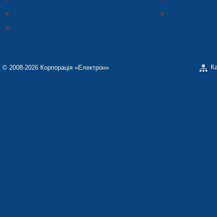
ЗАВОД «ЕЛЕКТРОНМАШ»
ТЗОВ «ЗАВОД 
НАУКОВО-ВИРОБНИЧЕ ПІДПРИЄМСТВО
«ЕЛЕКТРОН-КАРАТ»
К
© 2008-2026 Корпорація «Електрон»