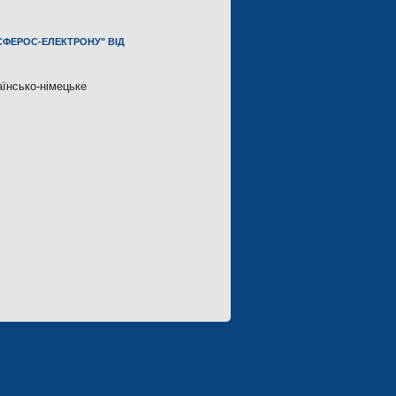
СФЕРОС-ЕЛЕКТРОНУ" ВІД
аїнсько-німецьке