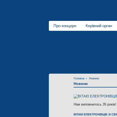
Про концерн
Керівний орган
Про нас
Електротранспорт
Спеціальні 
Полімерна індустрія
Електродв
Підприємства концерну
Новин
Головна
Новини
Новини
Нам виповнилось 35 років!
ВІТАЮ ЕЛЕКТРОНІВЦІВ ЗІ СВ