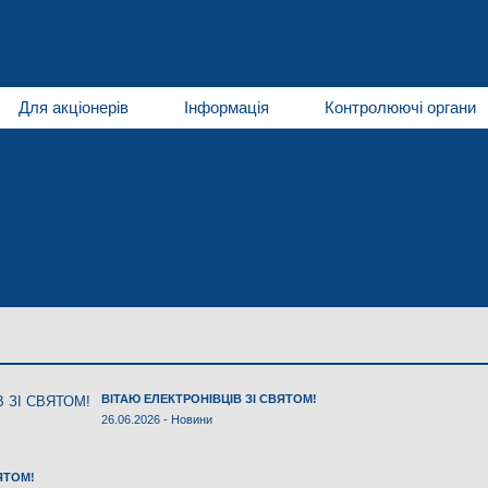
Для акціонерів
Інформація
Контролюючі органи
автомобілі
Кліматичні системи для автотранспорту
Мат
Нап
игуни малої потужності
Металообробка
Послуги
и
Контактна інформація
Контакти
ВІТАЮ ЕЛЕКТРОНІВЦІВ ЗІ СВЯТОМ!
26.06.2026 -
Новини
ЯТОМ!