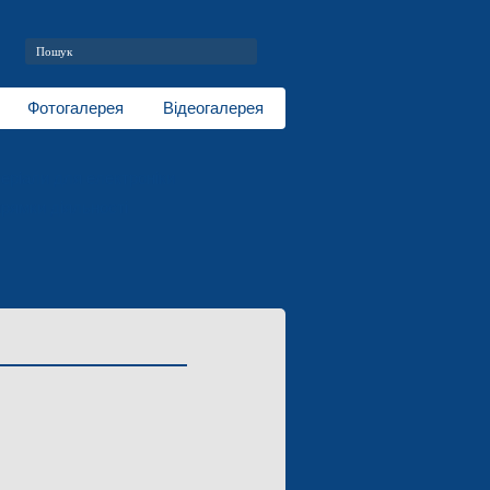
Фотогалерея
Відеогалерея
еріали для електроніки
рямки діяльності