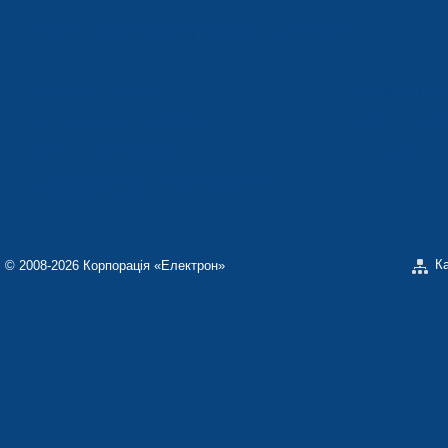
Підприємства концерну «Електрон»
КОНЦЕРН «ЕЛЕКТРОН»
СП ТОВ «СФЕР
ТОВ «ЗАВОД ЕЛЕКТРОНМАШ»
ЗАВОД «ПОЛІМЕ
ЗАВОД «ЕЛЕКТРОНМАШ»
ТЗОВ «ЗАВОД 
НАУКОВО-ВИРОБНИЧЕ ПІДПРИЄМСТВО
«ЕЛЕКТРОН-КАРАТ»
К
© 2008-2026 Корпорація «Електрон»