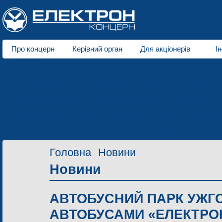
Про концерн
Керівний орган
Для акціонерів
І
Про нас
Електротранспорт
Спеціальні автомобілі
Кліматичн
Полімерна індустрія
Електродвигуни малої потужності
Підприємства концерну
Новини
Контактна інформац
Контакти
Головна
Новини
Новини
АВТОБУСНИЙ ПАРК УЖГ
АВТОБУСАМИ «ЕЛЕКТРО