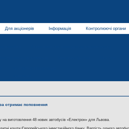
Для акціонерів
Інформація
Контролюючі органи
автомобілі
Кліматичні системи для автотранспорту
Мат
Нап
игуни малої потужності
Металообробка
Послуги
и
Контактна інформація
Контакти
ва отримає поповнення
у на виготовлення 48 нових автобусів «Електрон» для Львова.
дитні кошти Європейського інвестиційного банку. Вартість одного автобу