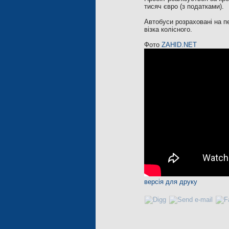
тисяч євро (з податками).
Автобуси розраховані на п
візка колісного.
Фото
ZAHID.NET
версія для друку