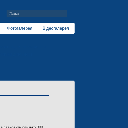
Фотогалерея
Відеогалерея
еріали для електроніки
рямки діяльності
са становить близько 300