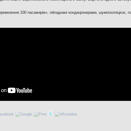
еревезення 100 пасажирів», обладнані кондиціонерами, шумоізоляцією, 