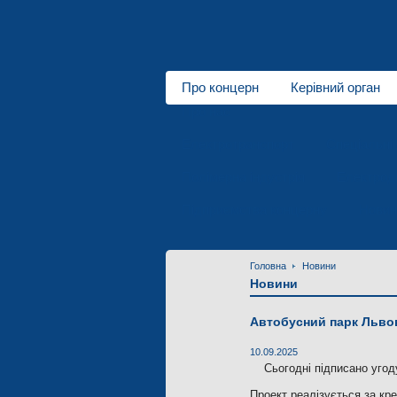
Про концерн
Керівний орган
Про нас
Електротранспорт
Спеціальні 
Полімерна індустрія
Електродв
Підприємства концерну
Новин
Головна
Новини
Новини
Автобусний парк Льво
10.09.2025
Сьогодні підписано угод
Проект реалізується за кре