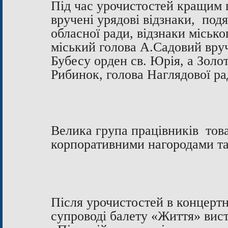
Під час урочистостей кращим 
вручені урядові відзнаки, под
обласної ради, відзнаки міськ
міський голова А.Садовий вр
Бубесу орден св. Юрія, а Золо
Рибинок, голова Наглядової р
Велика група працівників товар
корпоративними нагородами та
Після урочистостей в концертн
супроводі балету «Життя» вис