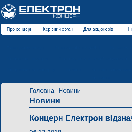
Про концерн
Керівний орган
Для акціонерів
І
Про нас
Електротранспорт
Спеціальні автомобілі
Кліматичн
Полімерна індустрія
Електродвигуни малої потужності
Підприємства концерну
Новини
Контактна інформац
Контакти
Головна
Новини
Новини
Концерн Електрон відзна