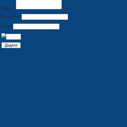
Відгук *
Ваше ім'я *
E-mail
-->