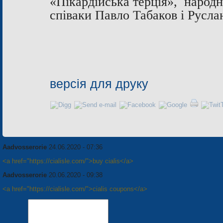
«Пікардійська терція», народ
співаки Павло Табаков і Русла
версія для друку
Aadvosserorie
24.06.2020 - 07:36
<a href="https://cialisle.com/">buy cialis</a>
Aadvosserorie
20.06.2020 - 09:38
<a href="https://cialisle.com/">cialis coupons</a>