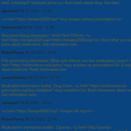
relax.ru/lisinopril">lisinopril price</a> Best news about drug. Get here.
Jamesvof
09.10.2020 - 13:29
<a href="https://lexapro2020.top/">buy lexapro without prescription</a>
KennethJaf
09.10.2020 - 11:45
Drug prescribing information. Short-Term Effects. <a
href=https://lexapro2020.top/>https://lexapro2020.top/</a> Best what you wa
know about medication. Get information now.
RobertPoery
09.10.2020 - 10:41
Pills prescribing information. What side effects can this medication cause? 
href="https://rostovdriver.ru/aciphex">buy aciphex no prescription</a> Every
about medicine. Read information now.
JosephOvams
09.10.2020 - 07:23
Medication information leaflet. Drug Class. <a href="https://med-online-no-
prescription.top/buy-modafinil/">buy modafinil</a> Best information about m
Get information here.
Jamesvof
08.10.2020 - 20:51
<a href="https://lexapro2020.top/">lexapro 40 mg</a>
RobertPoery
08.10.2020 - 17:44
Medicament information leaflet. Cautions. <a href="http://yandex-