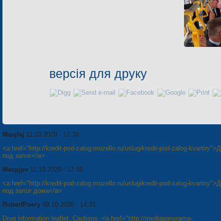
версія для друку
Maxjfaj
11.10.2020 - 17:38
<a href="http://kredit-pod-zalog.mozello.ru/uslugikredit-pod-zalog-kvartiry">
под залог</a>
Maxpjpv
11.10.2020 - 17:38
<a href="http://kredit-pod-zalog.mozello.ru/uslugikredit-pod-zalog-kvartiry">
под залог дома</a>
RobertPoery
09.10.2020 - 14:31
Drug information leaflet. Cautions. <a href="http://mediapanorama-