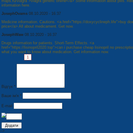
maps.ru/viagra">viagra generic online</a> Some information about pills. Re
information here.
JosephOvams
08.10.2020 - 16:37
Medicine information. Cautions. <a href="https://doxycyclineph.life">buy do
price</a> All about medicament. Get now.
JosephWaw
08.10.2020 - 16:37
Drugs information for patients. Short-Term Effects. <a
href="https://lisinopril2020.top">can i purchase cheap lisinopril no prescripti
what you want to know about medication. Get information now.
Сторінки:
1
2
3
4
5
6
7
8
Наступна »
Відгук *
Ваше ім'я *
E-mail
-->