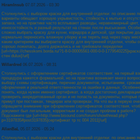
HiramInsub
07.07.2026 - 03:30
Столкнулись с выбором краски для внутренней отделки: по описанию п
варианты обещают хорошую укрывистость, стойкость к мытью и отсутс
запаха, но на практике часто всплывают разводы, неравномерный цвет,
износостойкость и разный результат на стенах после высыхания. Особ
сложно выбрать краску для кухни, коридора и детской, где покрытие д
нормально переносить влажную уборку и не терять вид через пару мес
каким критериям вы выбираете краску для внутренней отделки, чтобы о
хорошо ложилась, долго держались и не требовали переделки
[url=https://chesskomi.borda.ru/?1-8-0-00005561-000-0-0-1779540225]краск
стен dulux[/url]
Willardred
06.07.2026 - 08:31
Столкнулись с оформлением сертификатов соответствия: на первый вз
процедура кажется формальной, но на практике возникает много вопрос
выбору схемы сертификации, перечню документов, испытаниям, срока
оформления и реальной ответственности за ошибки в данных. Особенн
понять, когда нужен именно сертификат, а когда достаточно декларации
проверить аккредитованный орган и не попасть на документы, которые 
примут при поставках, тендерах или проверках. На что вы в первую оч
обращаете внимание при оформлении сертификатов соответствия, что
документ был легальным, корректным и не создал проблем в работе?
Подскажите где [url=http://www.bisound.com/forum/showthread.php?
p=3197835#post3197835]сертификат тр тс 004 2011[/url]
AllanBaL
05.07.2026 - 05:24
Столкнулись с выбором краски для внутренней отделки: по описанию п