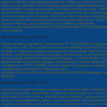
варианты обещают хорошую укрывистость, стойкость к мытью и отсутс
запаха, но на практике часто всплывают разводы, неравномерный цвет,
износостойкость и разный результат на стенах после высыхания. Особ
сложно выбрать краску для кухни, коридора и детской, где покрытие д
нормально переносить влажную уборку и не терять вид через пару мес
каким критериям вы выбираете краску для внутренней отделки, чтобы о
хорошо ложилась, долго держались и не требовали переделки
[url=https://mymoscow.forum24.ru/?1-1-0-00004133-000-0-0-1779540229]кр
стен dulux[/url]
JohnnieViese
02.07.2026 - 05:25
Нужно оформить сертификат соответствия ТР ТС 010/2011 на оборудов
столкнулся с тем, что у разных органов по сертификации отличаются с
стоимость, список документов и требования к испытаниям. Плюс не все
понятно, где реально проводят процедуру по правилам, а где просто о
быстро выдать бумагу без нормальной проверки, что потом может созд
проблемы при поставке или продаже оборудования. Кто уже оформлял
сертификат по ТР ТС 010/2011 — на что обратить внимание при выборе
сертификационного центра? Подскажите где
[url=https://money.bestbb.ru/viewtopic.php?id=3472#p10938]сертификат тр
2011[/url]
CharlieAvage
02.07.2026 - 04:52
Столкнулся с проблемой после покраски стен краской Dulux: поверхнос
заранее подготовил, загрунтовал, наносил валиком в два слоя, но посл
высыхания остались полосы, местами видны просветы, а расход получ
заметно выше ожидаемого. Краска вроде не дешёвая, поэтому непонят
в партии, подготовке стены, валике или самой краске. У кого был похо