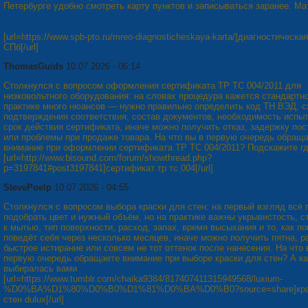
Петербурге удобно смотреть карту пунктов и записываться заранее. Ма
[url=https://www.spb-pto.ru/mreo-diagnosticheskaya-karta/]диагностическая
СПб[/url]
ThomasGuids
10.07.2026 - 06:14
Столкнулся с вопросом оформления сертификата ТР ТС 004/2011 для
низковольтного оборудования: на словах процедура кажется стандартно
практике много нюансов — нужно правильно определить код ТН ВЭД, 
подтверждения соответствия, состав документов, необходимость испыт
срок действия сертификата, иначе можно получить отказ, задержку пос
или проблемы при продаже товара. На что вы в первую очередь обращ
внимание при оформлении сертификата ТР ТС 004/2011? Подскажите г
[url=http://www.bisound.com/forum/showthread.php?
p=3197841#post3197841]сертификат тр тс 004[/url]
StevePoelp
10.07.2026 - 04:55
Столкнулся с вопросом выбора краски для стен: на первый взгляд всё
подобрать цвет и нужный объём, но на практике важны укрывистость, с
к мытью, тип поверхности, расход, запах, время высыхания и то, как п
поведёт себя через несколько месяцев, иначе можно получить пятна, р
быстрое истирание или совсем не тот оттенок после нанесения. На что 
первую очередь обращаете внимание при выборе краски для стен? А ка
выбиралась вами
[url=https://www.tumblr.com/chaika9384/817407411315949568/luxium-
%D0%BA%D1%80%D0%B0%D1%81%D0%BA%D0%B0?source=share]кра
стен dulux[/url]