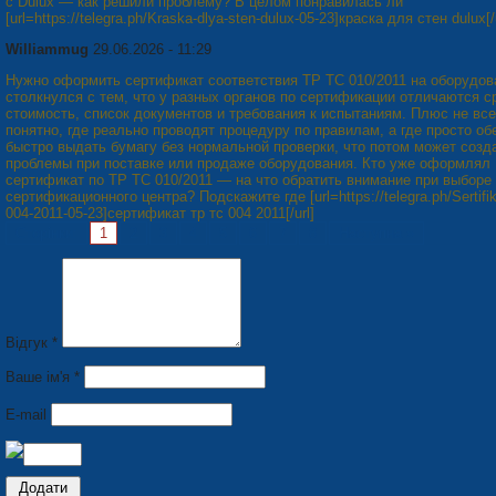
с Dulux — как решили проблему? В целом понравилась ли
[url=https://telegra.ph/Kraska-dlya-sten-dulux-05-23]краска для стен dulux[/u
Williammug
29.06.2026 - 11:29
Нужно оформить сертификат соответствия ТР ТС 010/2011 на оборудов
столкнулся с тем, что у разных органов по сертификации отличаются с
стоимость, список документов и требования к испытаниям. Плюс не все
понятно, где реально проводят процедуру по правилам, а где просто о
быстро выдать бумагу без нормальной проверки, что потом может созд
проблемы при поставке или продаже оборудования. Кто уже оформлял
сертификат по ТР ТС 010/2011 — на что обратить внимание при выборе
сертификационного центра? Подскажите где [url=https://telegra.ph/Sertifika
004-2011-05-23]сертификат тр тс 004 2011[/url]
Сторінки:
1
2
3
4
5
6
7
8
Наступна »
Відгук *
Ваше ім'я *
E-mail