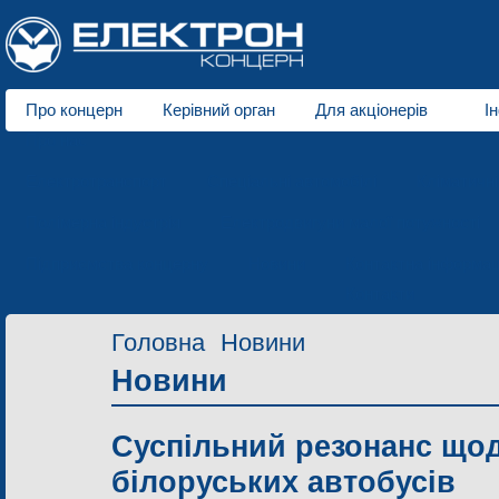
Про концерн
Керівний орган
Для акціонерів
І
Про нас
Електротранспорт
Спеціальні автомобілі
Кліматичн
Полімерна індустрія
Електродвигуни малої потужності
Підприємства концерну
Новини
Контактна інформац
Контакти
Головна
Новини
Новини
Суспільний резонанс що
білоруських автобусів