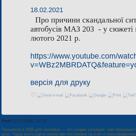
18.02.2021
Про причини скандальної ситуа
автобусів МАЗ 203 - у сюжеті
лютого 2021 р.
https://www.youtube.com/watc
v=WBz2MBRDATQ&feature=yo
версія для друку
PtoKr
12.07.2026 - 13:33
Техосмотр в 2026 для легковых — это скорее ситуация, чем обязанност
всех. Чаще всего карта нужна при постановке на учёт и переоформлени