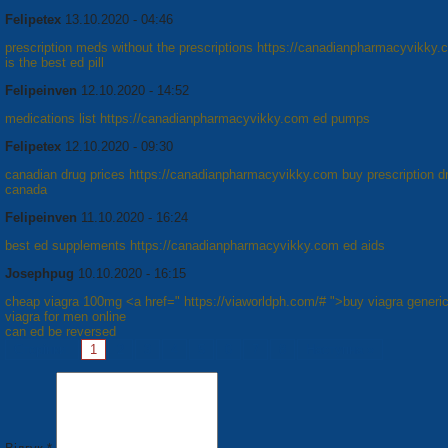
Felipetex
13.10.2020 - 04:46
prescription meds without the prescriptions https://canadianpharmacyvikky
is the best ed pill
Felipeinven
12.10.2020 - 14:52
medications list https://canadianpharmacyvikky.com ed pumps
Felipetex
12.10.2020 - 09:30
canadian drug prices https://canadianpharmacyvikky.com buy prescription d
canada
Felipeinven
11.10.2020 - 16:24
best ed supplements https://canadianpharmacyvikky.com ed aids
Josephpug
10.10.2020 - 16:15
cheap viagra 100mg <a href=" https://viaworldph.com/# ">buy viagra generi
viagra for men online
can ed be reversed
Сторінки:
1
2
3
4
5
6
7
8
Наступна »