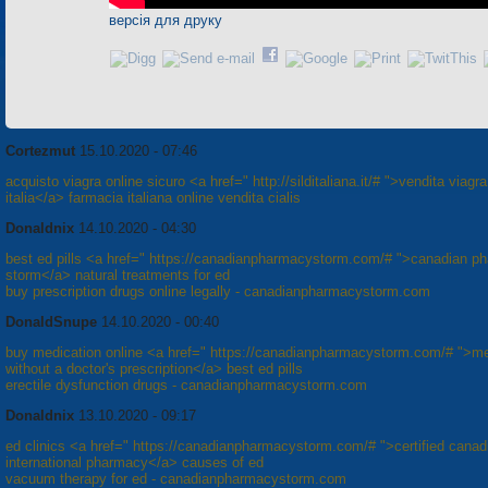
версія для друку
Cortezmut
15.10.2020 - 07:46
acquisto viagra online sicuro <a href=" http://silditaliana.it/# ">vendita viagra
italia</a> farmacia italiana online vendita cialis
Donaldnix
14.10.2020 - 04:30
best ed pills <a href=" https://canadianpharmacystorm.com/# ">canadian p
storm</a> natural treatments for ed
buy prescription drugs online legally - canadianpharmacystorm.com
DonaldSnupe
14.10.2020 - 00:40
buy medication online <a href=" https://canadianpharmacystorm.com/# ">me
without a doctor's prescription</a> best ed pills
erectile dysfunction drugs - canadianpharmacystorm.com
Donaldnix
13.10.2020 - 09:17
ed clinics <a href=" https://canadianpharmacystorm.com/# ">certified canad
international pharmacy</a> causes of ed
vacuum therapy for ed - canadianpharmacystorm.com