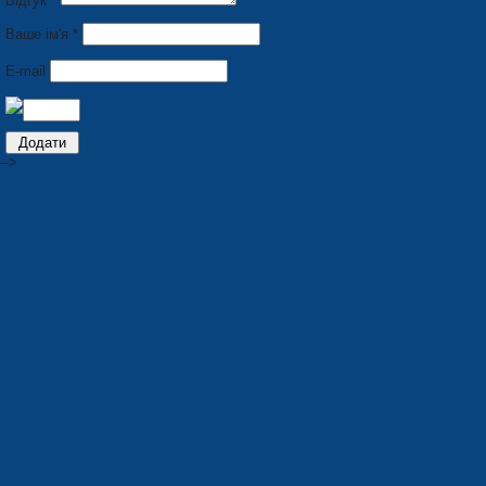
Відгук *
Ваше ім'я *
E-mail
-->