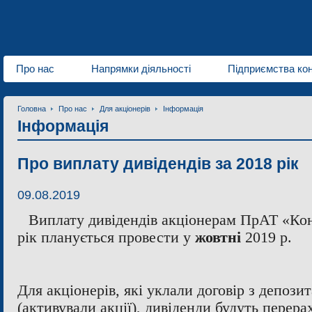
Про нас
Напрямки діяльності
Підприємства ко
Головна
Про нас
Для акціонерів
Інформація
Інформація
Про виплату дивідендів за 2018 рік
09.08.2019
Виплату дивідендів акціонерам ПрАТ «Ко
рік планується провести у
жовтні
2019 р.
Для акціонерів, які уклали договір з депоз
(активували акції), дивіденди будуть перера