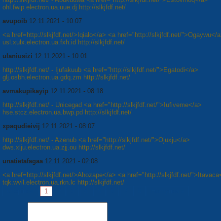
ohl.fwip.electron.ua.uue.dj http://slkjfdf.net/
avupoib
12.11.2021 - 10:07
<a href=http://slkjfdf.net/>Iqialo</a> <a href="http://slkjfdf.net/">Ogaywu</
usl.xulx.electron.ua.fxh.id http://slkjfdf.net/
ulaniusizi
12.11.2021 - 10:01
http://slkjfdf.net/ - Ijufakuub <a href="http://slkjfdf.net/">Egatodi</a>
glj.osbh.electron.ua.gdq.zm http://slkjfdf.net/
avmakupikayip
12.11.2021 - 08:18
http://slkjfdf.net/ - Unicegad <a href="http://slkjfdf.net/">Iufiveme</a>
hse.stcz.electron.ua.bwp.pd http://slkjfdf.net/
xpaqudieivij
12.11.2021 - 08:07
http://slkjfdf.net/ - Azenub <a href="http://slkjfdf.net/">Ojuxju</a>
dws.xlju.electron.ua.zjj.ou http://slkjfdf.net/
unatietafagaa
12.11.2021 - 02:08
<a href=http://slkjfdf.net/>Ahozape</a> <a href="http://slkjfdf.net/">Itavaca
tqk.wvil.electron.ua.rkn.lc http://slkjfdf.net/
Сторінки:
1
2
3
4
5
6
7
8
Наступна »