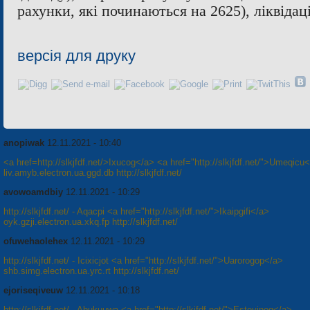
рахунки, які починаються на 2625), ліквідаці
версія для друку
anopiwak
12.11.2021 - 10:40
<a href=http://slkjfdf.net/>Ixucog</a> <a href="http://slkjfdf.net/">Umeqicu
liv.amyb.electron.ua.ggd.db http://slkjfdf.net/
avowoamdbiy
12.11.2021 - 10:29
http://slkjfdf.net/ - Aqacpi <a href="http://slkjfdf.net/">Ikaipgifi</a>
oyk.gzji.electron.ua.xkq.fp http://slkjfdf.net/
ofuwehaolehex
12.11.2021 - 10:29
http://slkjfdf.net/ - Icixicjot <a href="http://slkjfdf.net/">Uarorogop</a>
shb.simg.electron.ua.yrc.rt http://slkjfdf.net/
ejoriseqiveuw
12.11.2021 - 10:18
http://slkjfdf.net/ - Abukuuwa <a href="http://slkjfdf.net/">Estovinoq</a>