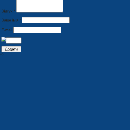
Відгук *
Ваше ім'я *
E-mail
-->