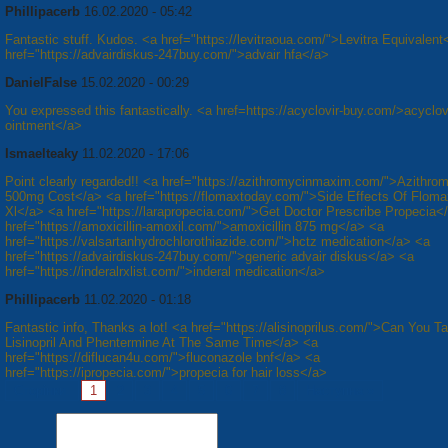
Phillipacerb
16.02.2020 - 05:42
Fantastic stuff. Kudos. <a href="https://levitraoua.com/">Levitra Equivalen
href="https://advairdiskus-247buy.com/">advair hfa</a>
DanielFalse
15.02.2020 - 00:29
You expressed this fantastically. <a href=https://acyclovir-buy.com/>acyclov
ointment</a>
Ismaelteaky
11.02.2020 - 17:06
Point clearly regarded!! <a href="https://azithromycinmaxim.com/">Azithro
500mg Cost</a> <a href="https://flomaxtoday.com/">Side Effects Of Floma
Xl</a> <a href="https://larapropecia.com/">Get Doctor Prescribe Propecia<
href="https://amoxicillin-amoxil.com/">amoxicillin 875 mg</a> <a
href="https://valsartanhydrochlorothiazide.com/">hctz medication</a> <a
href="https://advairdiskus-247buy.com/">generic advair diskus</a> <a
href="https://inderalrxlist.com/">inderal medication</a>
Phillipacerb
11.02.2020 - 01:18
Fantastic info, Thanks a lot! <a href="https://alisinoprilus.com/">Can You T
Lisinopril And Phentermine At The Same Time</a> <a
href="https://diflucan4u.com/">fluconazole bnf</a> <a
href="https://ipropecia.com/">propecia for hair loss</a>
Сторінки:
1
2
3
4
5
6
7
8
Наступна »