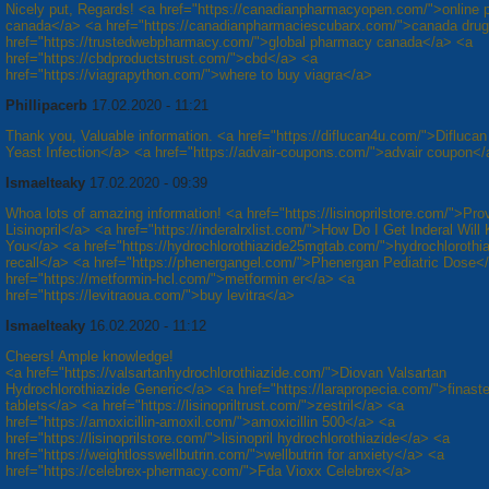
Nicely put, Regards! <a href="https://canadianpharmacyopen.com/">online
canada</a> <a href="https://canadianpharmaciescubarx.com/">canada dru
href="https://trustedwebpharmacy.com/">global pharmacy canada</a> <a
href="https://cbdproductstrust.com/">cbd</a> <a
href="https://viagrapython.com/">where to buy viagra</a>
Phillipacerb
17.02.2020 - 11:21
Thank you, Valuable information. <a href="https://diflucan4u.com/">Diflucan
Yeast Infection</a> <a href="https://advair-coupons.com/">advair coupon</
Ismaelteaky
17.02.2020 - 09:39
Whoa lots of amazing information! <a href="https://lisinoprilstore.com/">Prov
Lisinopril</a> <a href="https://inderalrxlist.com/">How Do I Get Inderal Will K
You</a> <a href="https://hydrochlorothiazide25mgtab.com/">hydrochlorothi
recall</a> <a href="https://phenergangel.com/">Phenergan Pediatric Dose<
href="https://metformin-hcl.com/">metformin er</a> <a
href="https://levitraoua.com/">buy levitra</a>
Ismaelteaky
16.02.2020 - 11:12
Cheers! Ample knowledge!
<a href="https://valsartanhydrochlorothiazide.com/">Diovan Valsartan
Hydrochlorothiazide Generic</a> <a href="https://larapropecia.com/">finaste
tablets</a> <a href="https://lisinopriltrust.com/">zestril</a> <a
href="https://amoxicillin-amoxil.com/">amoxicillin 500</a> <a
href="https://lisinoprilstore.com/">lisinopril hydrochlorothiazide</a> <a
href="https://weightlosswellbutrin.com/">wellbutrin for anxiety</a> <a
href="https://celebrex-phermacy.com/">Fda Vioxx Celebrex</a>