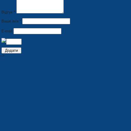
Відгук *
Ваше ім'я *
E-mail
-->