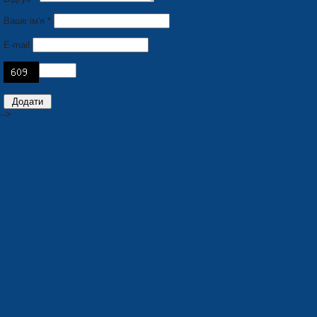
Ваше ім'я *
E-mail
-->