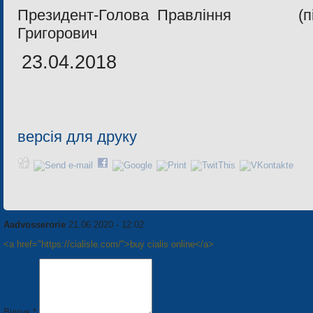
Президент-Голова Правлiння (п
Григорович
23.04.2018
версія для друку
Aadvosserorie
21.06.2020 - 12:02
<a href="https://cialisle.com/">buy cialis online</a>
Відгук *