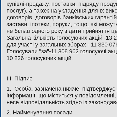
купiвлi-продажу, поставки, пiдряду продукц
послуг), а також на укладення для їх ви
договорiв, договорiв банкiвських гарантiй
застави, iпотеки, поруки, тощо, якi можу
не бiльш одного року з дати прийняття ц
Загальна кiлькiсть голосуючих акцiй -13 
для участi у загальних зборах - 11 330 07
Голосували "за"-11 308 962 голосуючi акц
10 226 голосуючих акцiй.
III. Підпис
1. Особа, зазначена нижче, підтверджує 
інформації, що міститься у повідомленні,
несе відповідальність згідно із законода
2. Найменування посади