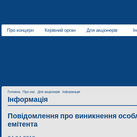
Про концерн
Керівний орган
Для акціонерів
І
Про нас
Електротранспорт
Спеціальні автомобілі
Кліматичн
Полімерна індустрія
Електродвигуни малої потужності
Підприємства концерну
Новини
Контактна інформац
Контакти
Головна
Про нас
Для акціонерів
Інформація
Інформація
Повідомлення про виникнення особл
емітента