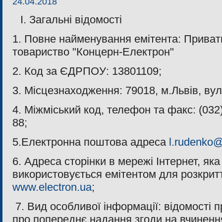
24.04.2018
I. Загальні відомості
1. Повне найменування емітента: Приват
товариство "Концерн-Електрон"
2. Код за ЄДРПОУ: 13801109;
3. Місцезнаходження:
79018, м
.Львiв, ву
4. Міжміський код, телефон та факс: (032)
88;
5.Електронна поштова адреса
l.rudenko@
6. Адреса сторінки в мережі Інтернет, як
використовується емітентом для розкритт
www.electron.ua
;
7. Вид особливої інформації: відомості 
про попереднє надання згоди на вчиненн