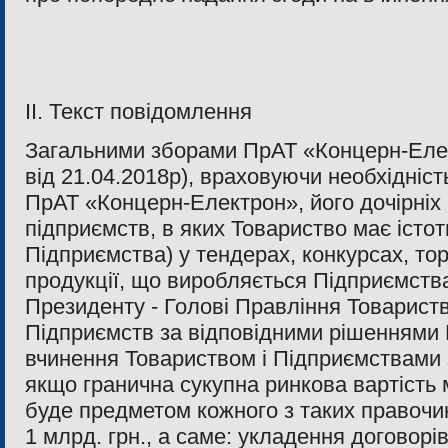
II. Текст повідомлення
Загальними зборами ПрАТ «Концерн-Еле
вiд 21.04.2018р), враховуючи необхiднiсть
ПрАТ «Концерн-Електрон», його дочiрнiх
пiдприємств, в яких Товариство має iстот
Пiдприємства) у тендерах, конкурсах, то
продукцiї, що виробляється Пiдприємств
Президенту - Головi Правлiння Товариств
Пiдприємств за вiдповiдними рiшеннями 
вчинення Товариством i Пiдприємствами 
якщо гранична сукупна ринкова вартiсть м
буде предметом кожного з таких правоч
1 млрд. грн., а саме: укладення договорiв