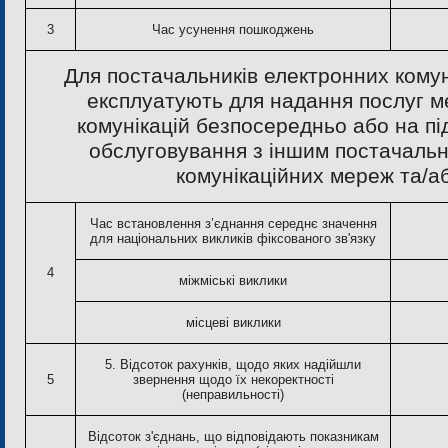
3
Час усунення пошкоджень
Для постачальників електронних комун
експлуатують для надання послуг м
комунікацій безпосередньо або на пі
обслуговування з іншим постачаль
комунікаційних мереж та/аб
Час встановлення з’єднання середнє значення
для національних викликів фіксованого зв'язку
4
міжміські виклики
місцеві виклики
5. Відсоток рахунків, щодо яких надійшли
5
звернення щодо їх некоректності
(неправильності)
Відсоток з'єднань, що відповідають показникам