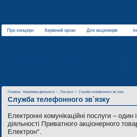
Про концерн
Керівний орган
Для акціонерів
І
Про нас
Електротранспорт
Спеціальні автомобілі
Кліматичн
Полімерна індустрія
Електродвигуни малої потужності
Підприємства концерну
Новини
Контактна інформац
Контакти
Головна
Напрямки діяльності
Послуги
Служба телефонного зв`язку
Служба телефонного зв`язку
Електронні комунікаційні послуги – один 
діяльності Приватного акціонерного това
Електрон".