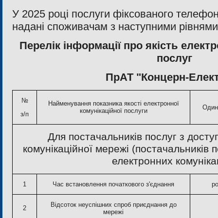
У 2025 році послуги фіксованого телефон
надані споживачам з наступними рівнями 
Перелік інформації про якість елект
послуг
ПрАТ "Концерн-Елек
№
Найменування показника якості електронної
Один
комунікаційної послуги
з/п
Для постачальників послуг з досту
комунікаційної мережі (постачальників 
електронних комунікац
1
Час встановлення початкового з'єднання
ро
Відсоток неуспішних спроб приєднання до
2
мережі