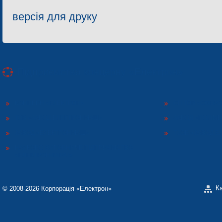
версія для друку
Підприємства концерну «Електрон»
КОНЦЕРН «ЕЛЕКТРОН»
СП ТОВ «СФЕР
ТОВ «ЗАВОД ЕЛЕКТРОНМАШ»
ЗАВОД «ПОЛІМЕ
ЗАВОД «ЕЛЕКТРОНМАШ»
ТЗОВ «ЗАВОД 
НАУКОВО-ВИРОБНИЧЕ ПІДПРИЄМСТВО
«ЕЛЕКТРОН-КАРАТ»
К
© 2008-2026 Корпорація «Електрон»