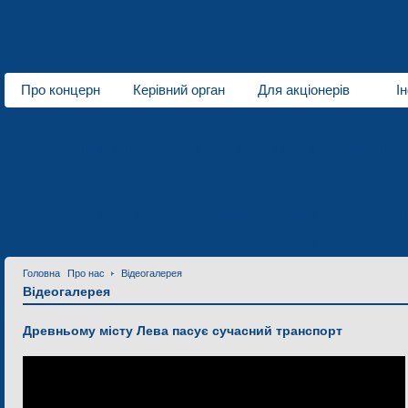
Про концерн
Керівний орган
Для акціонерів
І
Про нас
Електротранспорт
Спеціальні автомобілі
Кліматичн
Полімерна індустрія
Електродвигуни малої потужності
Підприємства концерну
Новини
Контактна інформац
Контакти
Головна
Про нас
Відеогалерея
Відеогалерея
Древньому місту Лева пасує сучасний транспорт