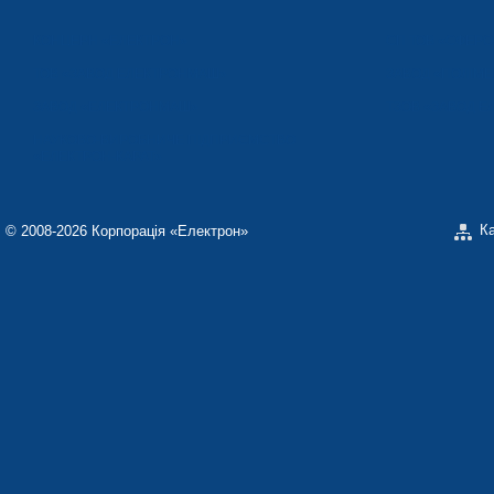
КОНЦЕРН «ЕЛЕКТРОН»
СП ТОВ «СФЕР
ТОВ «ЗАВОД ЕЛЕКТРОНМАШ»
ЗАВОД «ПОЛІМЕ
ЗАВОД «ЕЛЕКТРОНМАШ»
ТЗОВ «ЗАВОД 
НАУКОВО-ВИРОБНИЧЕ ПІДПРИЄМСТВО
«ЕЛЕКТРОН-КАРАТ»
К
© 2008-2026 Корпорація «Електрон»