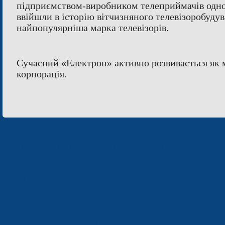
підприємством-виробником телеприймачів одно
ввійшли в історію вітчизняного телевізоробудув
найпопулярніша марка телевізорів.
Сучасний «Електрон» активно розвивається як
корпорація.
Підприємства концерну «Електрон»
КОНЦЕРН «ЕЛЕКТРОН»
СП ТОВ «СФЕР
ТОВ «ЗАВОД ЕЛЕКТРОНМАШ»
ЗАВОД «ПОЛІМЕ
ЗАВОД «ЕЛЕКТРОНМАШ»
ТЗОВ «ЗАВОД 
НАУКОВО-ВИРОБНИЧЕ ПІДПРИЄМСТВО