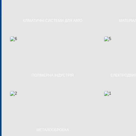
КЛІМАТИЧНІ СИСТЕМИ ДЛЯ АВТО
МАТЕРІА
РІДИННІ ПІДІГРІВАЧІ
МОНОКРИ
КЛІМАТИЧНІ СИСТЕМИ
НА
ВЕНТИЛЯЦІЙНІ ТА СОНЯЧНІ ЛЮКИ
ФУНКЦІ
НА
ПОЛІМЕРНА ІНДУСТРІЯ
ЕЛЕКТРОДВИ
ВИРОБИ З ПОЛІМЕРНИХ МАТЕРІАЛІВ
ЗМ
ПІНОПОЛІСТИРОЛЬНІ ВИРОБИ
ПОС
МОТ
МЕТАЛООБРОБКА