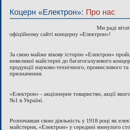
ІНСТРУМЕНТАЛЬНЕ ВИРОБНИЦТВО
Коцерн «Електрон»:
Про нас
ЛАЗЕРНА РІЗКА
СПОРТИВНО
ЗАГАЛЬНОМЕХАНІЧНІ ОПЕРАЦІЇ
МЕТАЛОПЛА
Ми раді віта
ФАРБУВАННЯ
ФАСУ
офіційному сайті концерну «Електрон»!
За свою майже вікову історію «Електрон» прой
невеликої майстерні до багатогалузевого конце
продукції науково-технічного, промислового та
призначення.
«Електрон» - акціонерне товариство, акції якого
№1 в Україні.
Розпочавши свою діяльність у 1918 році як еле
майстерня, «Електрон» у середині минулого сто