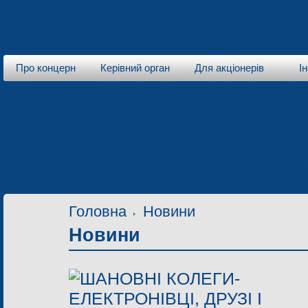
Про концерн
Керівний орган
Для акціонерів
І
Про нас
Електротранспорт
Спеціальні автомобілі
Кліматичн
Полімерна індустрія
Електродвигуни малої потужності
Підприємства концерну
Новини
Контактна інформац
Контакти
Головна
Новини
Новини