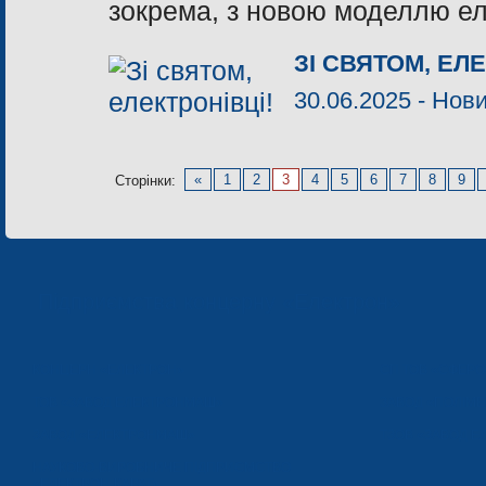
зокрема, з новою моделлю ел
ЗІ СВЯТОМ, ЕЛЕ
30.06.2025 -
Нов
«
1
2
3
4
5
6
7
8
9
Сторінки:
Підприємства концерну «Електрон»
КОНЦЕРН «ЕЛЕКТРОН»
СП ТОВ «СФЕР
ТОВ «ЗАВОД ЕЛЕКТРОНМАШ»
ЗАВОД «ПОЛІМЕ
ЗАВОД «ЕЛЕКТРОНМАШ»
ТЗОВ «ЗАВОД 
НАУКОВО-ВИРОБНИЧЕ ПІДПРИЄМСТВО
«ЕЛЕКТРОН-КАРАТ»