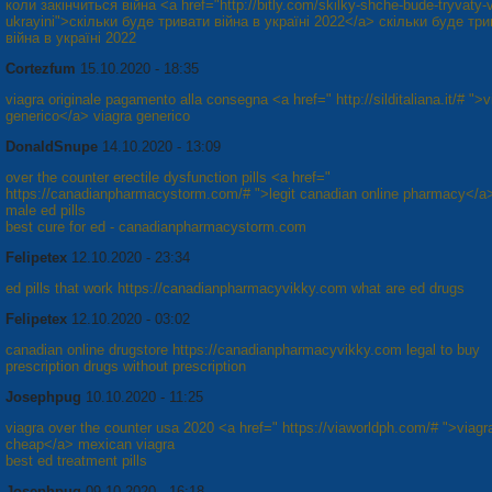
коли закінчиться війна <a href="http://bitly.com/skilky-shche-bude-tryvaty-
ukrayini">скільки буде тривати війна в україні 2022</a> скільки буде тр
війна в україні 2022
Cortezfum
15.10.2020 - 18:35
viagra originale pagamento alla consegna <a href=" http://silditaliana.it/# ">v
generico</a> viagra generico
DonaldSnupe
14.10.2020 - 13:09
over the counter erectile dysfunction pills <a href="
https://canadianpharmacystorm.com/# ">legit canadian online pharmacy</a
male ed pills
best cure for ed - canadianpharmacystorm.com
Felipetex
12.10.2020 - 23:34
ed pills that work https://canadianpharmacyvikky.com what are ed drugs
Felipetex
12.10.2020 - 03:02
canadian online drugstore https://canadianpharmacyvikky.com legal to buy
prescription drugs without prescription
Josephpug
10.10.2020 - 11:25
viagra over the counter usa 2020 <a href=" https://viaworldph.com/# ">viagr
cheap</a> mexican viagra
best ed treatment pills
Josephpug
09.10.2020 - 16:18