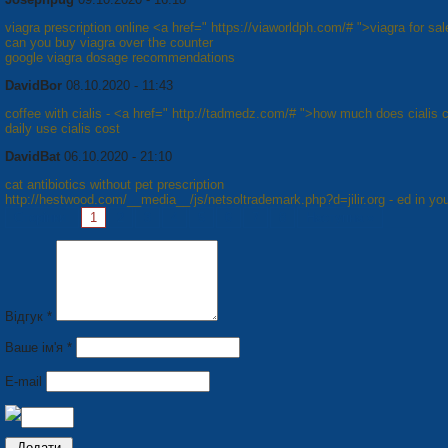
viagra prescription online <a href=" https://viaworldph.com/# ">viagra for sa
can you buy viagra over the counter
google viagra dosage recommendations
DavidBor
08.10.2020 - 11:43
coffee with cialis - <a href=" http://tadmedz.com/# ">how much does cialis 
daily use cialis cost
DavidBat
06.10.2020 - 21:10
cat antibiotics without pet prescription
http://hestwood.com/__media__/js/netsoltrademark.php?d=jilir.org - ed in y
Сторінки:
1
2
3
4
5
6
7
8
Наступна »
Відгук *
Ваше ім'я *
E-mail