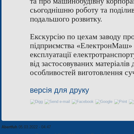
та про машинобудівну корпорац
сьогоднішню роботу та поділи
подальшого розвитку.
Екскурсію по цехам заводу пр
підприємства «ЕлектронМаш» В
експлуатації електротранспор
від застосовуваних матеріалів
особливостей виготовлення су
версія для друку
Abertfuh
05.03.2022 - 04:47