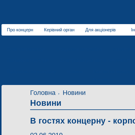
Про концерн
Керівний орган
Для акціонерів
І
Про нас
Електротранспорт
Спеціальні автомобілі
Кліматичн
Полімерна індустрія
Електродвигуни малої потужності
Підприємства концерну
Новини
Контактна інформац
Контакти
Головна
Новини
Новини
В гостях концерну - кор