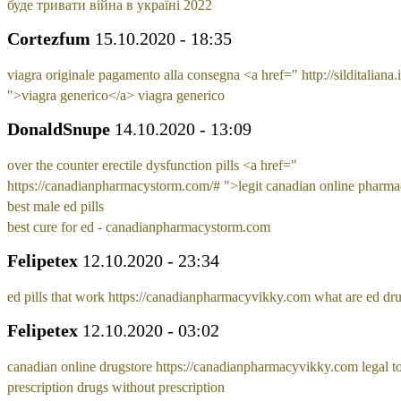
буде тривати війна в україні 2022
Cortezfum
15.10.2020 - 18:35
viagra originale pagamento alla consegna <a href=" http://silditaliana.i
">viagra generico</a> viagra generico
DonaldSnupe
14.10.2020 - 13:09
over the counter erectile dysfunction pills <a href="
https://canadianpharmacystorm.com/# ">legit canadian online pharm
best male ed pills
best cure for ed - canadianpharmacystorm.com
Felipetex
12.10.2020 - 23:34
ed pills that work https://canadianpharmacyvikky.com what are ed dr
Felipetex
12.10.2020 - 03:02
canadian online drugstore https://canadianpharmacyvikky.com legal t
prescription drugs without prescription