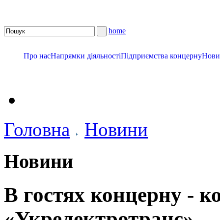
home
Про нас
Напрямки діяльності
Підприємства концерну
Нови
Головна
Новини
Новини
В гостях концерну - к
«Укрелектротранс»