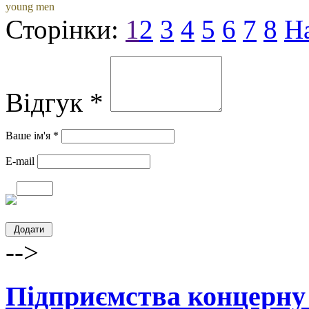
young men
Сторінки:
1
2
3
4
5
6
7
8
Н
Відгук *
Ваше ім'я *
E-mail
-->
Підприємства концерну