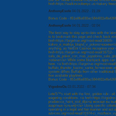
href=https://walkincoolernyc.us>bakery freez
AnthonyEsofe
04.01.2022 - 21:29
Bonus Code - 851e86a930ac5844811e8a426
AnthonyEsofe
04.01.2022 - 02:04
The best way to stay up-to-date with the lates
is to bookmark this page and check back ev
href=https://largetrue.org/most-read/16605-
kakvo_e_malkija_blajnd_v_pokera>казино<
anything, as NetEnt Casinos recognise your 
href=https://largetrue.org/most-read/16712-
sala_de_poker_con_mas_jugadores_sala_gioc
>обаче</a> While some blackjack apps can c
here. <a href=https://largetrue.org/most-read
buffalo_thunder_kazino_santa_fe>магазин 
system differs Buffalo from other traditional
five available playlines.
Bonus Code - 851e86a930ac5844811e8a426
VigodnoOa
03.01.2022 - 07:34
LetвЂ™s start with the first, golden rule - a
wagering conditions. <a href=https://vigodno
pradaecca_hatnі_stol_dlja>ці можаце вы вы
азартных гульняў</a> Using specific criteria
operating in a legal and fair manner and act 
advices.org/most-read/31974-cі_mozhace_v