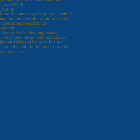
st-read/31119-
e_kasino
ina</a> In many ways the most classic of
hoice for someone who wants to use skill
ount.news/most-read/10435-
tvaranje
h Dakota Poker: Very aggressive
//ultradiscount.news/most-read/15395-
ka>stranici de poker avec bonus d
lls and the last - for the most powerful
ation of "skill.
8
Наступна »