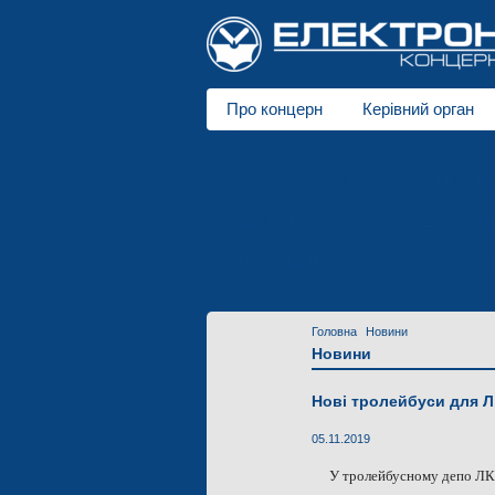
Про концерн
Керівний орган
Про нас
Електротранспорт
Спеціальні 
Полімерна індустрія
Електродв
Підприємства концерну
Новин
Головна
Новини
Новини
Нові тролейбуси для 
05.11.2019
У тролейбусному депо ЛКП