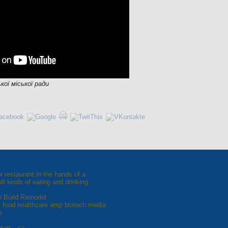
кої міської ради
 restaurant in the hands of a
all kinds of eating and drinking
n Build Remodel
er food healthcare amp biotech media
s
tarr - <a