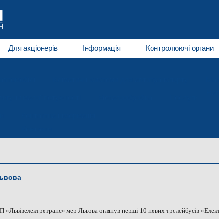
Для акціонерів
Інформація
Контролюючі органи
автомобілі
Кліматичні системи для автотранспорту
Мат
Нап
игуни малої потужності
Металообробка
Послуги
и
Контактна інформація
Контакти
Львова
 «Львівелектротранс» мер Львова оглянув перші 10 нових тролейбусів «Елек