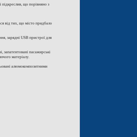
і підкреслив, що порівняно з
я від тих, що місто придбало
ння, зарядні USB пристрої для
і, запатентовані пасажирські
рючого матеріалу.
ицьовані алюмокомпозитними