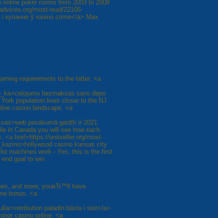
 online poker rooms from 2003 to 2008
-advices.org/most-read/22106-
 і купанне ў казіно crime</a> Max
ming requirements to the latter. <a
u_ka>ceļojumu bezmaksas sans depo
ork population lives closer to the NJ
line casino landscape. <a
sas>web pasākumā gaidīti ir 2021.
ile in Canada you will see how each
. <a href=https://unitseller.org/most-
ja_kazino>hollywood casino kansas city
ot machines work - Yes, this is the first
 end goal to win.
ames, and more, youвЂ™ll have
ome bonus. <a
ar>retribution paladin bästa i slot</a>
inor casino online. <a