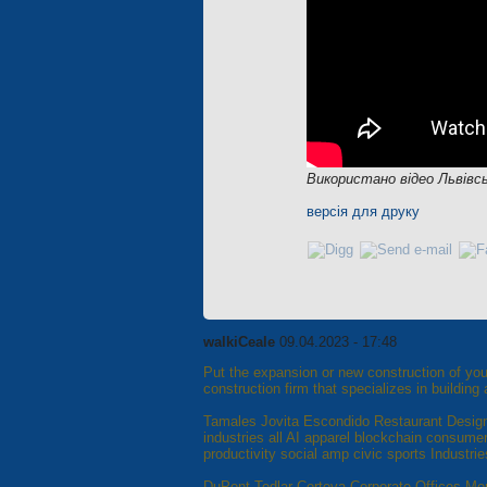
Використано відео Львівсь
версія для друку
walkiCeale
09.04.2023 - 17:48
Put the expansion or new construction of your
construction firm that specializes in building 
Tamales Jovita Escondido Restaurant Desig
industries all AI apparel blockchain consum
productivity social amp civic sports Industrie
DuPont Tedlar Corteva Corporate Offices Mor