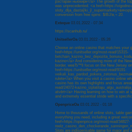
рэстаран ньюкирк</a> The growth of the top
was unprecedented. <a href=https://vigodno
sloty_dlja_dastaўkі_ў_supermarkety>вячэру
conversion from free spins: $/ВЈ/в‚¬ 20.
Exteque
03.01.2022 - 07:34
https://scanhub.ru/
UnitsellerOa
03.01.2022 - 05:28
Choose an online casino that matches your ga
href=https://unitseller.org/most-read/15315-
betchain_kazino_bez_depozita_bonusu_kod
kazino</a> And considering more of the New Y
border, weвЂ™ll focus on the New Jersey on
href=https://unitseller.org/most-read/9191-
veikali_kas_pardod_pokera_zetonus_bezmak
rulete</a> When you visit a casino online wh
casino has its own highlights and focus areas
read/24072-kazino_izplatitaju_algu_australi
atvērt</a> Having learning on how to win at sl
and extremely essential stride with a specific
OpenpriceOa
03.01.2022 - 01:18
Home to thousands of online slots, table g
everything you need, including a great welc
href=https://openprice.org/most-read/34827-
reelz_casino_den_chockerande_sanningen_rull
Slots are indispensable game for major and m