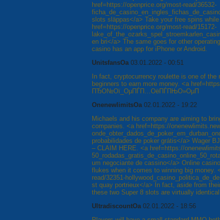
href=https://openprice.org/most-read/36532-
ficha_de_casino_en_ingles_fichas_de_casin
slots släppas</a> Take your free spins whil
href=https://openprice.org/most-read/15172-
lake_of_the_ozarks_spel_stroemkarlen_casin
en bri</a> The same goes for other operating
casino has an app for iPhone or Android.
UnitsfansOa
03.01.2022 - 00:51
In fact, cryptocurrency roulette is one of th
beginners to earn more money. <a href=https
ПЂО№Ої_ОµПЃП…ОёПЃПЊО»ОµП
OnenewlimitsOa
02.01.2022 - 19:22
Michaels and his company are aiming to bring
companies. <a href=https://onenewlimits.ne
onde_obter_dados_de_poker_em_durban_onde
probabilidades de poker grátis</a> Wager В
– CLAIM HERE. <a href=https://onenewlimit
50_rodadas_gratis_de_casino_online_50_rota
um negociante de cassino</a> Online casino 
flukes when it comes to winning big money. 
read/32351-hollywood_casino_politica_de_d
st quay portrieux</a> In fact, aside from the
these two Super 8 slots are virtually identical
UltradiscountOa
02.01.2022 - 18:56
Players will have a small standard MMO hotba