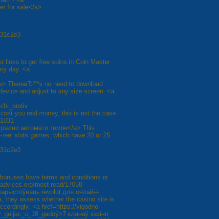
er for sale</a>
f31c2e3
t links to get free spins in Coin Master
ery day. <a
/a> ThereвЂ™s no need to download
device and adjust to any size screen. <a
hi_protiv
ost you real money, this is not the case
/1831-
игрални автомати темпе</a> This
 5-reel slots games, which have 20 or 25
f31c2e3
ll bonuses have terms and conditions or
-advices.org/most-read/17058-
карыстоўваць revolut для онлайн-
, they assess whether the casino site is
accordingly. <a href=https://vigodno-
y_guljac_u_18_gadoў>7 кланаў казіно