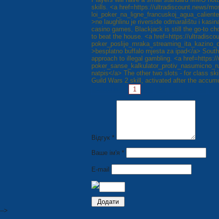
skills. <a href=https://ultradiscount.news/mo
loi_poker_na_ligne_francuskoj_agua_calient
>ne laughlinu je riverside odmaralištu i kas
casino games, Blackjack is still the go-to c
to beat the house. <a href=https://ultradisc
poker_poslije_mraka_streaming_ita_kazino_o
>besplatno buffalo mjesta za ipad</a> Sout
approach to illegal gambling. <a href=https:
poker_sanse_kalkulator_protiv_nasumicno_ru
natpis</a> The other two slots - for class ski
Guild Wars 2 skill, activated after the accumul
Сторінки:
1
2
3
4
5
6
7
Відгук *
Ваше ім'я *
E-mail
-->