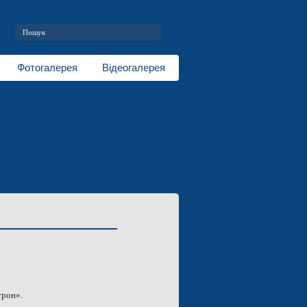
Фотогалерея
Відеогалерея
еріали для електроніки
рямки діяльності
трон».