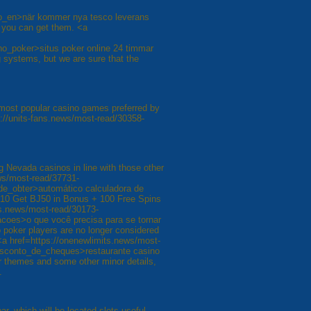
o_en>när kommer nya tesco leverans
e you can get them. <a
o_poker>situs poker online 24 timmar
 systems, but we are sure that the
e most popular casino games preferred by
://units-fans.news/most-read/30358-
 Nevada casinos in line with those other
ws/most-read/37731-
_obter>automático calculadora de
Ј10 Get ВЈ50 in Bonus + 100 Free Spins
s.news/most-read/30173-
coes>o que você precisa para se tornar
poker players are no longer considered
<a href=https://onenewlimits.news/most-
esconto_de_cheques>restaurante casino
ir themes and some other minor details,
.
r, which will be located slots useful