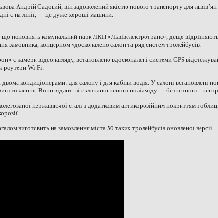
ьвова Андрій Садовий, він задоволений якістю нового транспорту для львів’ян 
дні є на лінії, — це дуже хороші машини.
 що поповнять комунальний парк ЛКП «Львівелектротранс», дещо відрізняютьс
я замовника, концерном удосконалено салон та ряд систем тролейбусів.
он» є камери відеонагляду, встановлено вдосконалені системи GPS відстежува
ж роутери Wi-Fi.
вома кондиціонерами: для салону і для кабіни водія. У салоні встановлені нов
виготовлення. Вони відлиті зі склонаповненого поліаміду — безпечного і него
колегованої нержавіючої сталі з додатковим антикорозійним покриттям і обл
орозії.
алом виготовить на замовлення міста 50 таких тролейбусів оновленої версії.