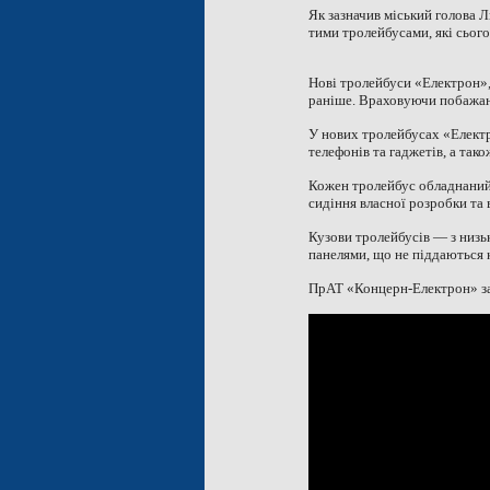
Як зазначив міський голова Л
тими тролейбусами, які сього
Нові тролейбуси «Електрон»,
раніше. Враховуючи побажанн
У нових тролейбусах «Електр
телефонів та гаджетів, а тако
Кожен тролейбус обладнаний д
сидіння власної розробки та 
Кузови тролейбусів — з низь
панелями, що не піддаються к
ПрАТ «Концерн-Електрон» заг