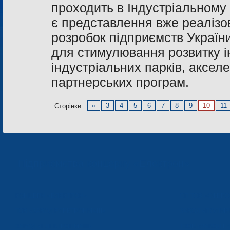
проходить в Індустріальному
є представлення вже реалізо
розробок підприємств України
для стимулювання розвитку і
індустріальних парків, акселе
партнерських програм.
«
3
4
5
6
7
8
9
10
11
Сторінки:
Підприємства концерну «Електрон»
КОНЦЕРН «ЕЛЕКТРОН»
СП ТОВ «СФЕР
ТОВ «ЗАВОД ЕЛЕКТРОНМАШ»
ЗАВОД «ПОЛІМЕ
ЗАВОД «ЕЛЕКТРОНМАШ»
ТЗОВ «ЗАВОД 