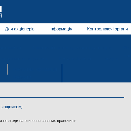
Для акціонерів
Інформація
Контролюючі органи
автомобілі
Кліматичні системи для автотранспорту
Мат
Нап
игуни малої потужності
Металообробка
Послуги
и
Контактна інформація
Контакти
З ПІДПИСОМ)
ння згоди на вчинення значних правочинів.