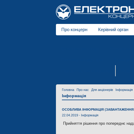
Про концерн
Керівний орган
Про нас
Електротранспорт
Спеціальні 
Полімерна індустрія
Електродв
Підприємства концерну
Новин
Головна
Про нас
Для акціонерів
Інформація
Інформація
ОСОБЛИВА ІНФОРМАЦІЯ (ЗАВАНТАЖЕННЯ 
22.04.2019 -
Інформація
Прийняття рішення про попереднє нада