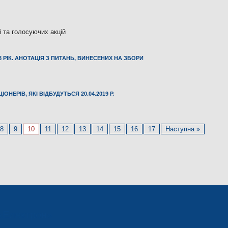
й та голосуючих акцій
8 РІК. АНОТАЦІЯ З ПИТАНЬ, ВИНЕСЕНИХ НА ЗБОРИ
НЕРІВ, ЯКІ ВІДБУДУТЬСЯ 20.04.2019 Р.
8
9
10
11
12
13
14
15
16
17
Наступна »
«Електрон»