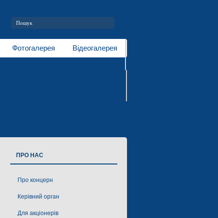
Фотогалерея
Відеогалерея
еріали для електроніки
рямки діяльності
ПРО НАС
Про концерн
Керівний орган
Для акціонерів