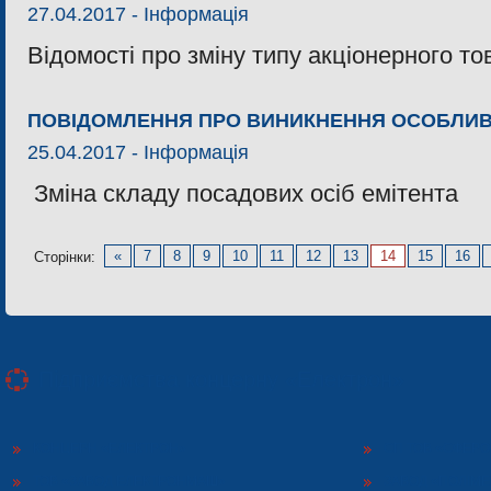
27.04.2017 -
Інформація
Відомості про зміну типу акціонерного т
ПОВІДОМЛЕННЯ ПРО ВИНИКНЕННЯ ОСОБЛИВО
25.04.2017 -
Інформація
Зміна складу посадових осіб емітента
«
7
8
9
10
11
12
13
14
15
16
Сторінки:
Підприємства концерну «Електрон»
КОНЦЕРН «ЕЛЕКТРОН»
СП ТОВ «СФЕР
ТОВ «ЗАВОД ЕЛЕКТРОНМАШ»
ЗАВОД «ПОЛІМЕ