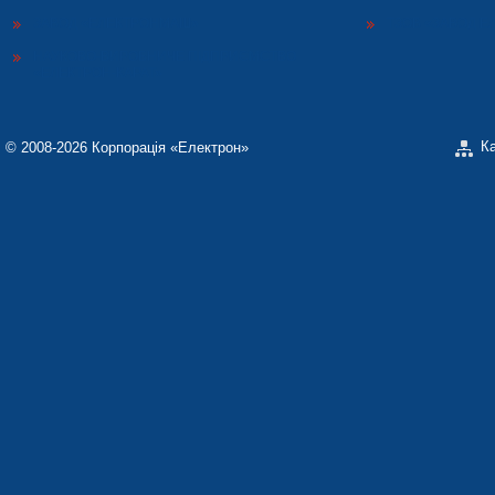
ЗАВОД «ЕЛЕКТРОНМАШ»
ТЗОВ «ЗАВОД 
НАУКОВО-ВИРОБНИЧЕ ПІДПРИЄМСТВО
«ЕЛЕКТРОН-КАРАТ»
К
© 2008-2026 Корпорація «Електрон»