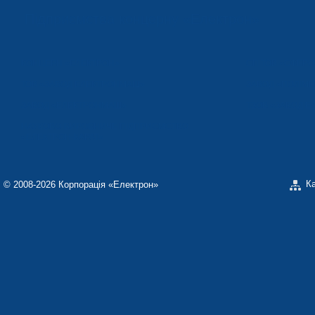
Підприємства концерну «Електрон»
КОНЦЕРН «ЕЛЕКТРОН»
СП ТОВ «СФЕР
ТОВ «ЗАВОД ЕЛЕКТРОНМАШ»
ЗАВОД «ПОЛІМЕ
ЗАВОД «ЕЛЕКТРОНМАШ»
ТЗОВ «ЗАВОД 
НАУКОВО-ВИРОБНИЧЕ ПІДПРИЄМСТВО
«ЕЛЕКТРОН-КАРАТ»
К
© 2008-2026 Корпорація «Електрон»