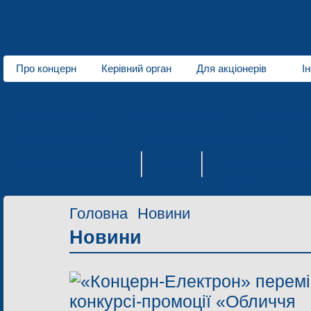
Про концерн
Керівний орган
Для акціонерів
І
Про нас
Електротранспорт
Спеціальні автомобілі
Кліматичн
Полімерна індустрія
Електродвигуни малої потужності
Підприємства концерну
Новини
Контактна інформац
Контакти
Головна
Новини
Новини