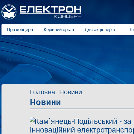
Про концерн
Керівний орган
Для акціонерів
І
Про нас
Електротранспорт
Спеціальні автомобілі
Кліматичн
Полімерна індустрія
Електродвигуни малої потужності
Підприємства концерну
Новини
Контактна інформац
Контакти
Головна
Новини
Новини