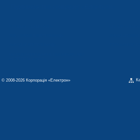
Підприємства концерну «Електрон»
КОНЦЕРН «ЕЛЕКТРОН»
СП ТОВ «СФЕР
ТОВ «ЗАВОД ЕЛЕКТРОНМАШ»
ЗАВОД «ПОЛІМЕ
ЗАВОД «ЕЛЕКТРОНМАШ»
ТЗОВ «ЗАВОД 
НАУКОВО-ВИРОБНИЧЕ ПІДПРИЄМСТВО
«ЕЛЕКТРОН-КАРАТ»
К
© 2008-2026 Корпорація «Електрон»