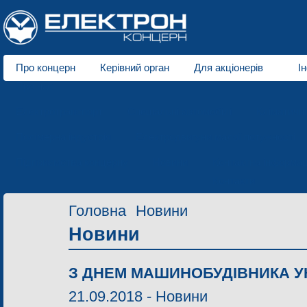
Про концерн
Керівний орган
Для акціонерів
І
Про нас
Електротранспорт
Спеціальні автомобілі
Кліматичн
Полімерна індустрія
Електродвигуни малої потужності
Підприємства концерну
Новини
Контактна інформац
Контакти
Головна
Новини
Новини
З ДНЕМ МАШИНОБУДІВНИКА УК
21.09.2018 -
Новини