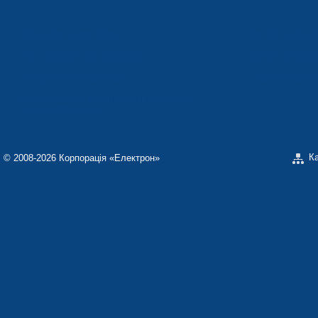
КОНЦЕРН «ЕЛЕКТРОН»
СП ТОВ «СФЕР
ТОВ «ЗАВОД ЕЛЕКТРОНМАШ»
ЗАВОД «ПОЛІМЕ
ЗАВОД «ЕЛЕКТРОНМАШ»
ТЗОВ «ЗАВОД 
НАУКОВО-ВИРОБНИЧЕ ПІДПРИЄМСТВО
«ЕЛЕКТРОН-КАРАТ»
К
© 2008-2026 Корпорація «Електрон»