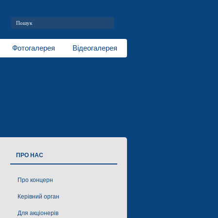
Фотогалерея
Відеогалерея
еріали для електроніки
рямки діяльності
ПРО НАС
Про концерн
Керівний орган
Для акціонерів