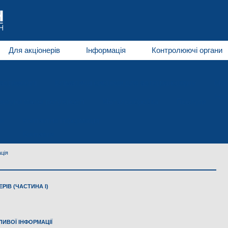
Для акціонерів
Інформація
Контролюючі органи
автомобілі
Кліматичні системи для автотранспорту
Мат
Нап
игуни малої потужності
Металообробка
Послуги
и
Контактна інформація
Контакти
ція
РІВ (ЧАСТИНА І)
ИВОЇ ІНФОРМАЦІЇ