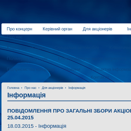
Про концерн
Керівний орган
Для акціонерів
І
Про нас
Електротранспорт
Спеціальні автомобілі
Кліматичн
Полімерна індустрія
Електродвигуни малої потужності
Підприємства концерну
Новини
Контактна інформац
Контакти
Головна
Про нас
Для акціонерів
Інформація
Інформація
ПОВІДОМЛЕННЯ ПРО ЗАГАЛЬНІ ЗБОРИ АКЦІОН
25.04.2015
18.03.2015 -
Інформація