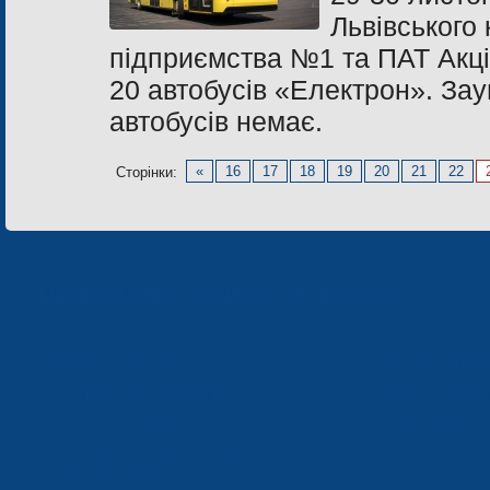
Львівського
підприємства №1 та ПАТ Акці
20 автобусів «Електрон». Зау
автобусів немає.
«
16
17
18
19
20
21
22
Сторінки:
Підприємства концерну «Електрон»
КОНЦЕРН «ЕЛЕКТРОН»
СП ТОВ «СФЕР
ТОВ «ЗАВОД ЕЛЕКТРОНМАШ»
ЗАВОД «ПОЛІМЕ
ЗАВОД «ЕЛЕКТРОНМАШ»
ТЗОВ «ЗАВОД 
НАУКОВО-ВИРОБНИЧЕ ПІДПРИЄМСТВО
«ЕЛЕКТРОН-КАРАТ»