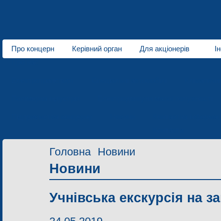
Про концерн
Керівний орган
Для акціонерів
І
Про нас
Електротранспорт
Спеціальні автомобілі
Кліматичн
Полімерна індустрія
Електродвигуни малої потужності
Підприємства концерну
Новини
Контактна інформац
Контакти
Головна
Новини
Новини
Учнівська екскурсія на з