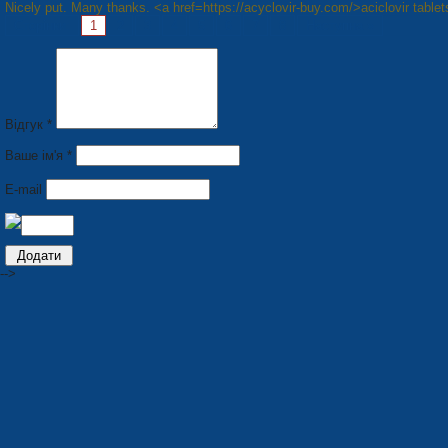
Nicely put. Many thanks. <a href=https://acyclovir-buy.com/>aciclovir table
Сторінки:
1
2
3
4
5
6
7
8
Наступна »
Відгук *
Ваше ім'я *
E-mail
-->