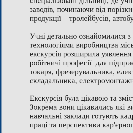
спеціалізовані дільниці, де уч
заводів, починаючи від порізки
продукції – тролейбусів, автобу
Учні детально ознайомилися з
технологіями виробництва місь
екскурсія розширила уявлення 
робітничі професії для підпри
токаря, фрезерувальника, елек
складальника, електромонтажни
Екскурсія була цікавою та змі
Зокрема вони цікавились які в
навчальні заклади готують ка
праці та перспективи
кар'єрно