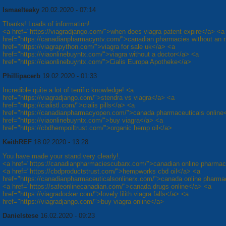
Ismaelteaky
20.02.2020 - 07:14
Thanks! Loads of information!
<a href="https://viagradjango.com/">when does viagra patent expire</a> <a
href="https://canadianpharmacyntv.com/">canadian pharmacies without an 
href="https://viagrapython.com/">viagra for sale uk</a> <a
href="https://viaonlinebuyntx.com/">viagra without a doctor</a> <a
href="https://ciaonlinebuyntx.com/">Cialis Europa Apotheke</a>
Phillipacerb
19.02.2020 - 01:33
Incredible quite a lot of terrific knowledge! <a
href="https://viagradjango.com/">stendra vs viagra</a> <a
href="https://cialistl.com/">cialis pills</a> <a
href="https://canadianpharmacyopen.com/">canada pharmaceuticals online
href="https://viaonlinebuyntx.com/">buy viagra</a> <a
href="https://cbdhempoiltrust.com/">organic hemp oil</a>
KeithREF
18.02.2020 - 13:28
You have made your stand very clearly!.
<a href="https://canadianpharmaciescubarx.com/">canadian online pharma
<a href="https://cbdproductstrust.com/">hempworks cbd oil</a> <a
href="https://canadianpharmaceuticalsonlinerx.com/">canada online pharma
<a href="https://safeonlinecanadian.com/">canada drugs online</a> <a
href="https://viagradocker.com/">lovely lilith viagra falls</a> <a
href="https://viagradjango.com/">buy viagra online</a>
Danielstese
16.02.2020 - 09:23