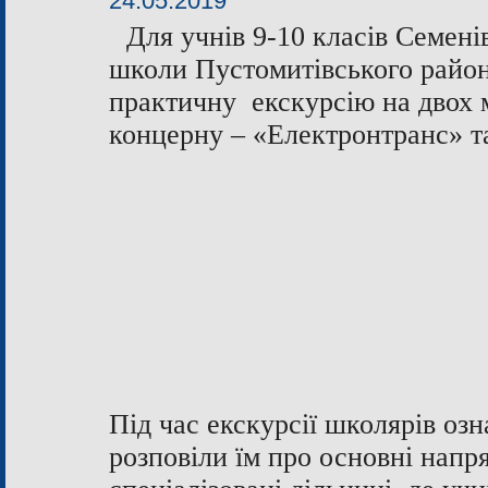
24.05.2019
Для учнів 9-10 класів Семені
школи Пустомитівського райо
практичну екскурсію на двох
концерну – «Електронтранс» 
Під час екскурсії школярів оз
розповіли їм про основні напр