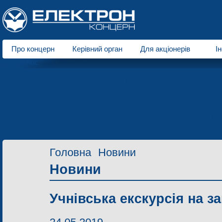
Про концерн
Керівний орган
Для акціонерів
І
Про нас
Електротранспорт
Спеціальні автомобілі
Кліматичн
Полімерна індустрія
Електродвигуни малої потужності
Підприємства концерну
Новини
Контактна інформац
Контакти
Головна
Новини
Новини
Учнівська екскурсія на з