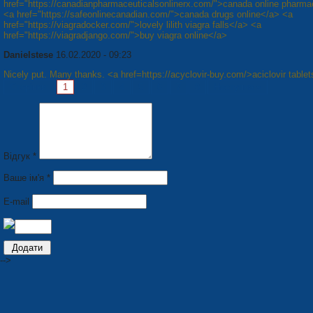
href="https://canadianpharmaceuticalsonlinerx.com/">canada online pharma
<a href="https://safeonlinecanadian.com/">canada drugs online</a> <a
href="https://viagradocker.com/">lovely lilith viagra falls</a> <a
href="https://viagradjango.com/">buy viagra online</a>
Danielstese
16.02.2020 - 09:23
Nicely put. Many thanks. <a href=https://acyclovir-buy.com/>aciclovir table
Сторінки:
1
2
3
4
5
6
7
8
Наступна »
Відгук *
Ваше ім'я *
E-mail
-->