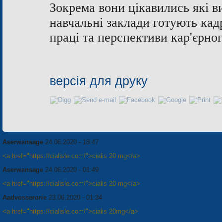
Зокрема вони цікавились які в
навчальні заклади готують ка
праці та перспективи
кар'єрно
версія для друку
Aserwansage
24.06.2020 - 18:47
<a href="https://cialisle.com/">cialis 20 mg</a>
Aserwansage
24.06.2020 - 01:49
<a href="https://cialisle.com/">cialis 20 mg</a>
Aadvosserorie
23.06.2020 - 01:34
<a href="https://cialisle.com/">cialis 20mg</a>