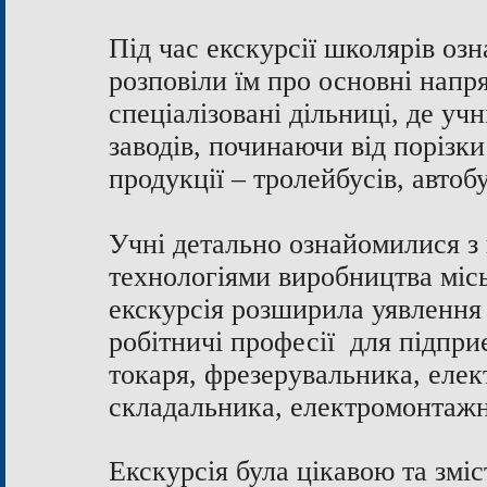
Під час екскурсії школярів оз
розповіли їм про основні напр
спеціалізовані дільниці, де уч
заводів, починаючи від порізки
продукції – тролейбусів, автобу
Учні детально ознайомилися з
технологіями виробництва місь
екскурсія розширила уявлення 
робітничі професії для підпри
токаря, фрезерувальника, елек
складальника, електромонтажни
Екскурсія була цікавою та змі