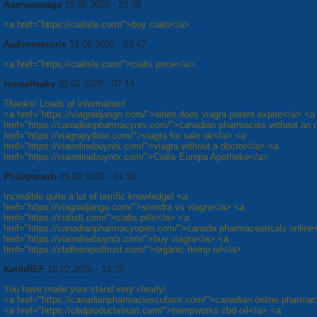
Aserwansage
19.06.2020 - 23:48
<a href="https://cialisle.com/">buy cialis</a>
Aadvosserorie
18.06.2020 - 03:47
<a href="https://cialisle.com/">cialis price</a>
Ismaelteaky
20.02.2020 - 07:14
Thanks! Loads of information!
<a href="https://viagradjango.com/">when does viagra patent expire</a> <a
href="https://canadianpharmacyntv.com/">canadian pharmacies without an 
href="https://viagrapython.com/">viagra for sale uk</a> <a
href="https://viaonlinebuyntx.com/">viagra without a doctor</a> <a
href="https://ciaonlinebuyntx.com/">Cialis Europa Apotheke</a>
Phillipacerb
19.02.2020 - 01:33
Incredible quite a lot of terrific knowledge! <a
href="https://viagradjango.com/">stendra vs viagra</a> <a
href="https://cialistl.com/">cialis pills</a> <a
href="https://canadianpharmacyopen.com/">canada pharmaceuticals online
href="https://viaonlinebuyntx.com/">buy viagra</a> <a
href="https://cbdhempoiltrust.com/">organic hemp oil</a>
KeithREF
18.02.2020 - 13:28
You have made your stand very clearly!.
<a href="https://canadianpharmaciescubarx.com/">canadian online pharma
<a href="https://cbdproductstrust.com/">hempworks cbd oil</a> <a