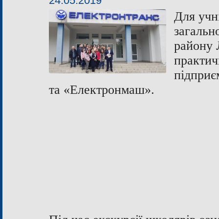
24.05.2019
Для учн
загальн
району 
практич
підприє
та «Електронмаш».