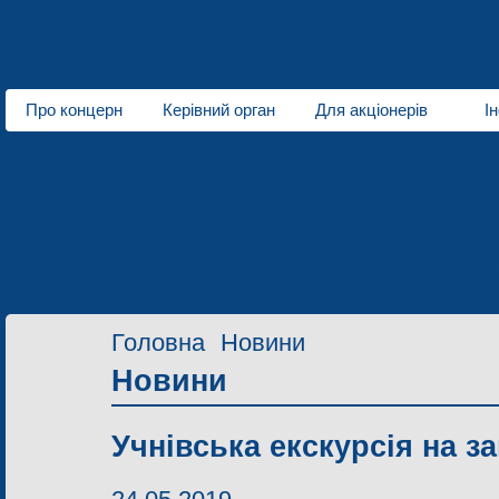
Про концерн
Керівний орган
Для акціонерів
І
Про нас
Електротранспорт
Спеціальні автомобілі
Кліматичн
Полімерна індустрія
Електродвигуни малої потужності
Підприємства концерну
Новини
Контактна інформац
Контакти
Головна
Новини
Новини
Учнівська екскурсія на з