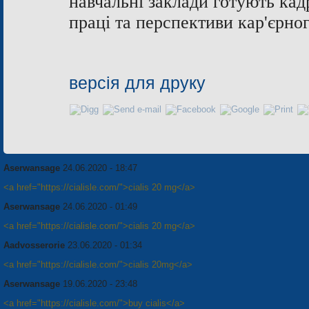
навчальні заклади готують ка
праці та перспективи
кар'єрно
версія для друку
Aserwansage
24.06.2020 - 18:47
<a href="https://cialisle.com/">cialis 20 mg</a>
Aserwansage
24.06.2020 - 01:49
<a href="https://cialisle.com/">cialis 20 mg</a>
Aadvosserorie
23.06.2020 - 01:34
<a href="https://cialisle.com/">cialis 20mg</a>
Aserwansage
19.06.2020 - 23:48
<a href="https://cialisle.com/">buy cialis</a>