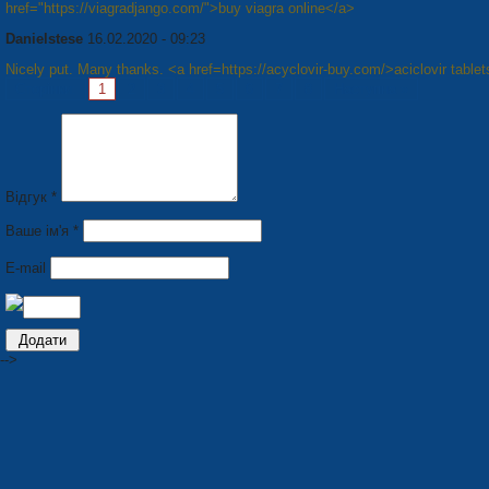
href="https://viagradjango.com/">buy viagra online</a>
Danielstese
16.02.2020 - 09:23
Nicely put. Many thanks. <a href=https://acyclovir-buy.com/>aciclovir table
Сторінки:
1
2
3
4
5
6
7
8
Наступна »
Відгук *
Ваше ім'я *
E-mail
-->