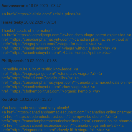
Aadvosserorie
18.06.2020 - 03:47
<a href="https://cialisle.com/">cialis price</a>
Ismaelteaky
20.02.2020 - 07:14
Thanks! Loads of information!
<a href="https://viagradjango.com/">when does viagra patent expire</a> <a
href="https://canadianpharmacyntv.com/">canadian pharmacies without an 
href="https://viagrapython.com/">viagra for sale uk</a> <a
href="https://viaonlinebuyntx.com/">viagra without a doctor</a> <a
href="https://ciaonlinebuyntx.com/">Cialis Europa Apotheke</a>
Phillipacerb
19.02.2020 - 01:33
Incredible quite a lot of terrific knowledge! <a
href="https://viagradjango.com/">stendra vs viagra</a> <a
href="https://cialistl.com/">cialis pills</a> <a
href="https://canadianpharmacyopen.com/">canada pharmaceuticals online
href="https://viaonlinebuyntx.com/">buy viagra</a> <a
href="https://cbdhempoiltrust.com/">organic hemp oil</a>
KeithREF
18.02.2020 - 13:28
You have made your stand very clearly!.
<a href="https://canadianpharmaciescubarx.com/">canadian online pharma
<a href="https://cbdproductstrust.com/">hempworks cbd oil</a> <a
href="https://canadianpharmaceuticalsonlinerx.com/">canada online pharma
<a href="https://safeonlinecanadian.com/">canada drugs online</a> <a
href="https://viagradocker.com/">lovely lilith viagra falls</a> <a