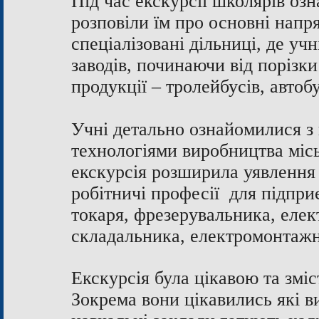
Під час екскурсії школярів оз
розповіли їм про основні напр
спеціалізовані дільниці, де уч
заводів, починаючи від порізки
продукції – тролейбусів, автобу
Учні детально ознайомилися з
технологіями виробництва місь
екскурсія розширила уявлення 
робітничі професії для підпри
токаря, фрезерувальника, елек
складальника, електромонтажни
Екскурсія була цікавою та змі
Зокрема вони цікавились які в