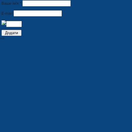
Ваше ім'я *
E-mail
-->