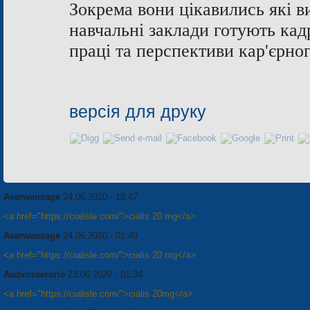
Зокрема вони цікавились які в
навчальні заклади готують ка
праці та перспективи
кар'єрно
версія для друку
Aserwansage
24.06.2020 - 18:47
<a href="https://cialisle.com/">cialis 20 mg</a>
Aserwansage
24.06.2020 - 01:49
<a href="https://cialisle.com/">cialis 20 mg</a>
Aadvosserorie
23.06.2020 - 01:34
<a href="https://cialisle.com/">cialis 20mg</a>