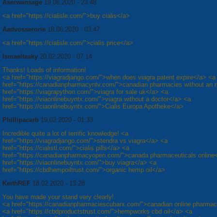
Aserwansage
19.06.2020 - 23:48
<a href="https://cialisle.com/">buy cialis</a>
Aadvosserorie
18.06.2020 - 03:47
<a href="https://cialisle.com/">cialis price</a>
Ismaelteaky
20.02.2020 - 07:14
Thanks! Loads of information!
<a href="https://viagradjango.com/">when does viagra patent expire</a> <a
href="https://canadianpharmacyntv.com/">canadian pharmacies without an 
href="https://viagrapython.com/">viagra for sale uk</a> <a
href="https://viaonlinebuyntx.com/">viagra without a doctor</a> <a
href="https://ciaonlinebuyntx.com/">Cialis Europa Apotheke</a>
Phillipacerb
19.02.2020 - 01:33
Incredible quite a lot of terrific knowledge! <a
href="https://viagradjango.com/">stendra vs viagra</a> <a
href="https://cialistl.com/">cialis pills</a> <a
href="https://canadianpharmacyopen.com/">canada pharmaceuticals online
href="https://viaonlinebuyntx.com/">buy viagra</a> <a
href="https://cbdhempoiltrust.com/">organic hemp oil</a>
KeithREF
18.02.2020 - 13:28
You have made your stand very clearly!.
<a href="https://canadianpharmaciescubarx.com/">canadian online pharma
<a href="https://cbdproductstrust.com/">hempworks cbd oil</a> <a