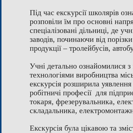
Під час екскурсії школярів оз
розповіли їм про основні напр
спеціалізовані дільниці, де уч
заводів, починаючи від порізки
продукції – тролейбусів, автобу
Учні детально ознайомилися з
технологіями виробництва місь
екскурсія розширила уявлення 
робітничі професії для підпри
токаря, фрезерувальника, елек
складальника, електромонтажни
Екскурсія була цікавою та змі