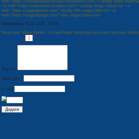
href="https://canadianpharmaceuticalsonlinerx.com/">canada online pharma
<a href="https://safeonlinecanadian.com/">canada drugs online</a> <a
href="https://viagradocker.com/">lovely lilith viagra falls</a> <a
href="https://viagradjango.com/">buy viagra online</a>
Danielstese
16.02.2020 - 09:23
Nicely put. Many thanks. <a href=https://acyclovir-buy.com/>aciclovir table
Сторінки:
1
2
3
4
5
6
7
8
Наступна »
Відгук *
Ваше ім'я *
E-mail
-->