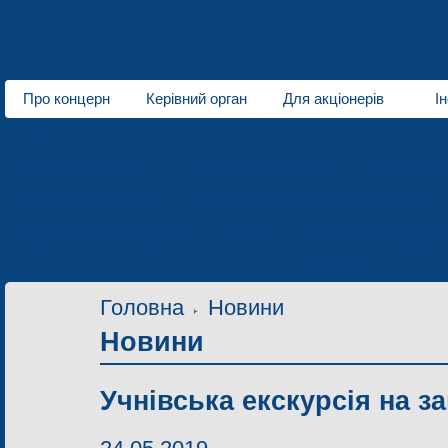
Про концерн
Керівний орган
Для акціонерів
І
Про нас
Електротранспорт
Спеціальні автомобілі
Кліматичн
Полімерна індустрія
Електродвигуни малої потужності
Підприємства концерну
Новини
Контактна інформац
Контакти
Головна
Новини
Новини
Учнівська екскурсія на з